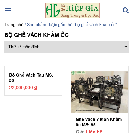
Toggle
navigation
Trang chủ
/ Sản phẩm được gắn thẻ “bộ ghế vách khảm ốc”
BỘ GHẾ VÁCH KHẢM ỐC
Bộ Ghế Vách Tàu MS:
56
22,000,000
₫
Ghế Vách 7 Món Khảm
ốc MS: 85
Giá:
Liên hệ