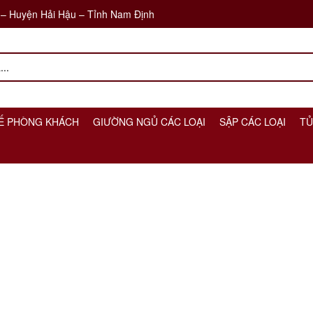
 – Huyện Hải Hậu – Tỉnh Nam Định
Ế PHÒNG KHÁCH
GIƯỜNG NGỦ CÁC LOẠI
SẬP CÁC LOẠI
TỦ