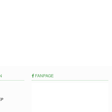
N
FANPAGE
EP