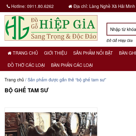
Hotline:
0911.80.6262
Địa chỉ: Làng Nghề Xã Hải Minh
Đồ Gỗ Hiệp Gia
TRANG CHỦ
GIỚI THIỆU
SẢN PHẨM NỔI BẬT
BÀN GH
ĐỒ THỜ CÁC LOẠI
BÀN PHẤN CÁC LOẠI
Trang chủ
/ Sản phẩm được gắn thẻ “bộ ghế tam sư”
BỘ GHẾ TAM SƯ