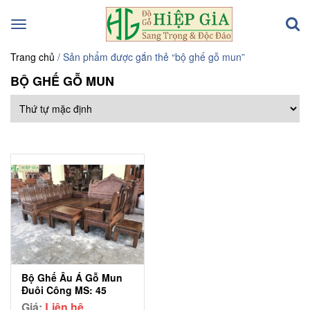
Toggle
navigation
Trang chủ
/ Sản phẩm được gắn thẻ “bộ ghế gỗ mun”
BỘ GHẾ GỖ MUN
Bộ Ghế Âu Á Gỗ Mun
Đuôi Công MS: 45
Giá:
Liên hệ