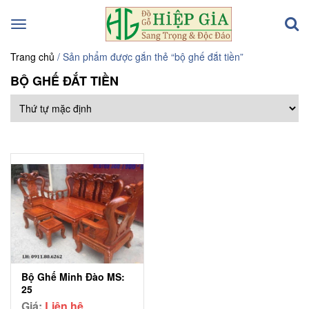
Toggle
navigation
Trang chủ
/ Sản phẩm được gắn thẻ “bộ ghế đắt tiền”
BỘ GHẾ ĐẮT TIỀN
Bộ Ghế Minh Đào MS:
25
Giá:
Liên hệ