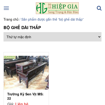
Toggle
navigation
Trang chủ
/ Sản phẩm được gắn thẻ “bộ ghế dài thấp”
BỘ GHẾ DÀI THẤP
Trường Kỷ Sen Vịt MS:
22
Giá:
Liên hệ