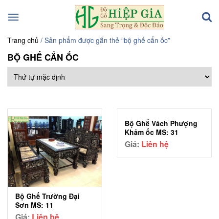
Toggle
navigation
Trang chủ
/ Sản phẩm được gắn thẻ “bộ ghế cẩn ốc”
BỘ GHẾ CẨN ỐC
Bộ Ghế Vách Phượng
Khảm ốc MS: 31
Giá:
Liên hệ
Bộ Ghế Trường Đại
Sơn MS: 11
Giá:
Liên hệ