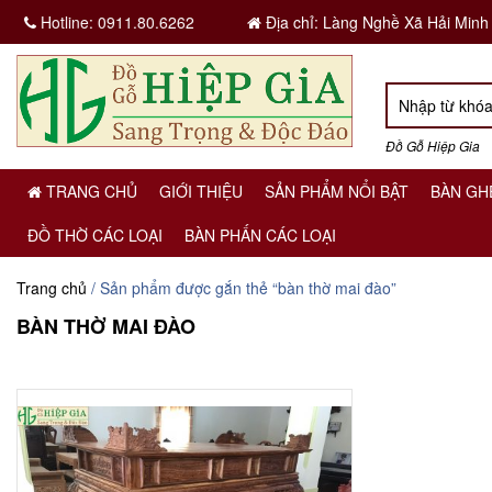
Hotline:
0911.80.6262
Địa chỉ: Làng Nghề Xã Hải Minh
Đồ Gỗ Hiệp Gia
TRANG CHỦ
GIỚI THIỆU
SẢN PHẨM NỔI BẬT
BÀN GH
ĐỒ THỜ CÁC LOẠI
BÀN PHẤN CÁC LOẠI
Trang chủ
/ Sản phẩm được gắn thẻ “bàn thờ mai đào”
BÀN THỜ MAI ĐÀO