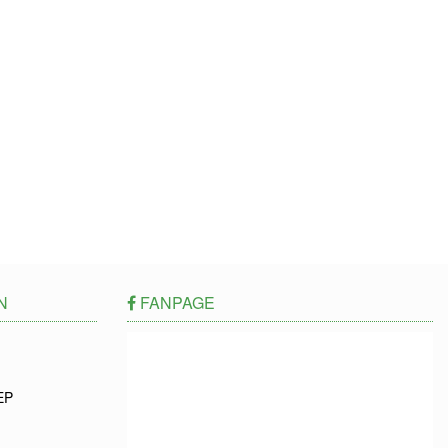
N
FANPAGE
EP