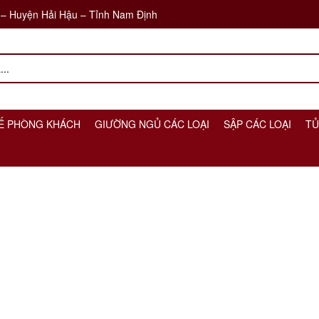
 – Huyện Hải Hậu – Tỉnh Nam Định
Ế PHÒNG KHÁCH
GIƯỜNG NGỦ CÁC LOẠI
SẬP CÁC LOẠI
TỦ