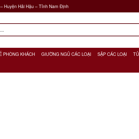
 – Huyện Hải Hậu – Tỉnh Nam Định
Ế PHÒNG KHÁCH
GIƯỜNG NGỦ CÁC LOẠI
SẬP CÁC LOẠI
TỦ