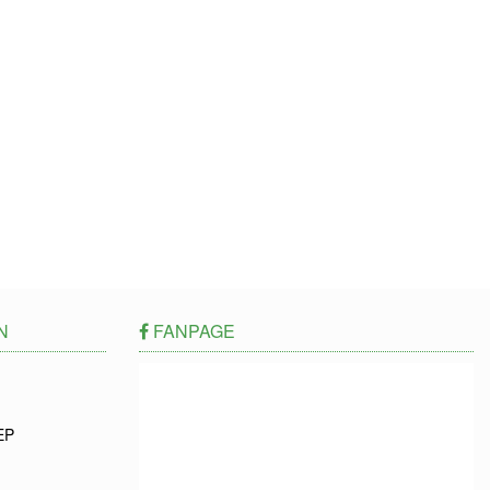
N
FANPAGE
EP