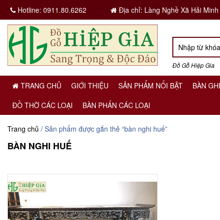
Hotline:
0911.80.6262
Địa chỉ: Làng Nghề Xã Hải Minh
Đồ Gỗ Hiệp Gia
TRANG CHỦ
GIỚI THIỆU
SẢN PHẨM NỔI BẬT
BÀN GH
ĐỒ THỜ CÁC LOẠI
BÀN PHẤN CÁC LOẠI
Trang chủ
/ Sản phẩm được gắn thẻ “bàn nghi huế”
BÀN NGHI HUẾ