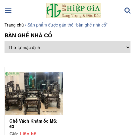
Toggle
navigation
Trang chủ
/ Sản phẩm được gắn thẻ “bàn ghế nhà cổ”
BÀN GHẾ NHÀ CỔ
Ghế Vách Khảm ốc MS:
63
Giá:
Liên hệ