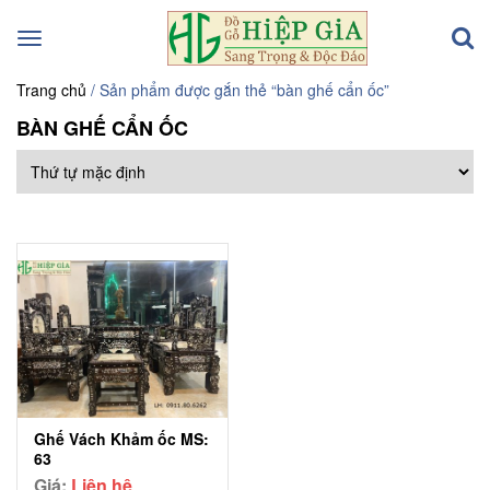
Toggle
navigation
Trang chủ
/ Sản phẩm được gắn thẻ “bàn ghế cẩn ốc”
BÀN GHẾ CẨN ỐC
Ghế Vách Khảm ốc MS:
63
Giá:
Liên hệ