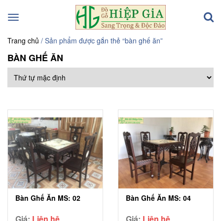
Toggle
navigation
Trang chủ
/ Sản phẩm được gắn thẻ “bàn ghế ăn”
BÀN GHẾ ĂN
Bàn Ghế Ăn MS: 02
Bàn Ghế Ăn MS: 04
Giá:
Liên hệ
Giá:
Liên hệ