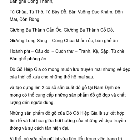
Bàn ghế Cổng Thành,
Tủ Chùa, Tủ Thờ, Tủ Bày Đồ, Bàn Vuông Đục Khảm, Đôn
Mai, Đôn Rồng,
Giường Ba Thành Cẩn Ốc, Giường Ba Thành Cổ Đồ,
Giường Long Sàng – Công Chúa khảm ốc, bàn ghế ăn
Hoành phi – Câu đối – Cuốn thư – Tranh, Kệ, Sập, Tủ chè,
Bàn ghế phòng ăn…
Đồ Gỗ Hiệp Gia có mong muốn lưu truyền mãi những vẻ đẹp
của thời cổ xưa cho những thế hệ mai sau.
và tạo dựng lên 2 cơ sở sản xuất đồ gỗ tại Nam Định để
mong có thể cung cấp những sản phẩm đồ gỗ đẹp và chất
lượng đến người dùng.
Những sản phẩm đồ gỗ của Đồ Gỗ Hiệp Gia là sự kết hợp
tinh tế và hài hòa giữa hơi hướng của những vẻ đẹp truyền
thống và sự cách tân hiện đại.
Vì thế, nó vừa gần gũi lại vừa tiên tiến trong việc trang trí