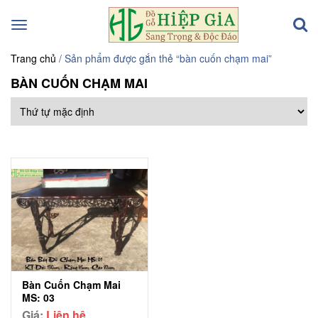
Toggle
navigation
Trang chủ
/ Sản phẩm được gắn thẻ “bàn cuốn chạm mai”
BÀN CUỐN CHẠM MAI
Bàn Cuốn Chạm Mai
MS: 03
Giá:
Liên hệ